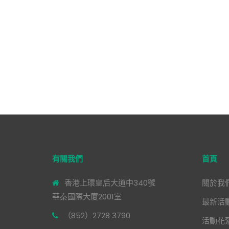
有關我們
首頁
香港上環皇后大道中340號
關於我
華秦國際大廈2001室
最新活
（852）2728 3790
活動花