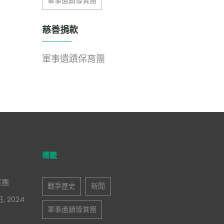
軍事遺蹟導賞團
慈善捐款
軍事遺蹟保育團
標籤
賞團
戰爭歷史
新聞
日, 2024
軍事遺蹟導賞團