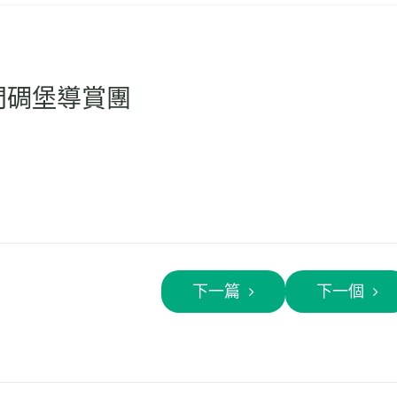
荃灣城門碉堡導賞團
下一篇
下一個