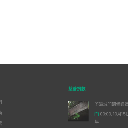
慈善捐款
們
荃灣城門碉堡導
動
00:00, 10月15
年
絮