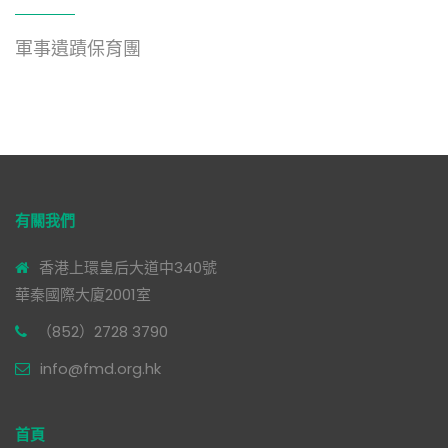
軍事遺蹟保育團
有關我們
香港上環皇后大道中340號
華秦國際大廈2001室
（852）2728 3790
info@fmd.org.hk
首頁