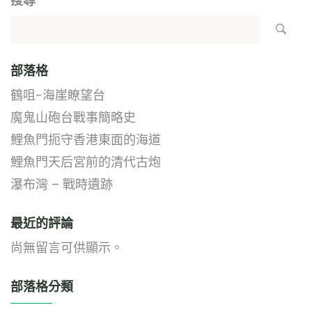
搜尋
部落格
鶴咀-海崖瞭望台
魔鬼山砲台戰事簡略史
鯉魚門扼守香港東面的海道
鯉魚門天后宮前的清代古炮
瀑布灣 – 戰時遺跡
最近的評論
尚無留言可供顯示。
部落格分類