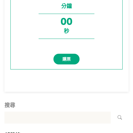
分鐘
00
秒
購票
搜尋