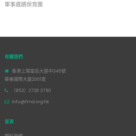
軍事遺蹟保育團
有關我們
香港上環皇后大道中340號
華秦國際大廈2001室
（852）2728 3790
info@fmd.org.hk
首頁
關於我們