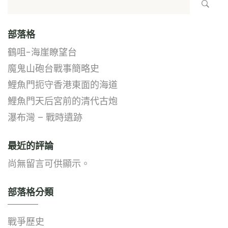
部落格
鶴咀-海崖瞭望台
魔鬼山砲台戰事簡略史
鯉魚門扼守香港東面的海道
鯉魚門天后宮前的清代古炮
瀑布灣 – 戰時遺跡
最近的評論
尚無留言可供顯示。
部落格分類
戰爭歷史