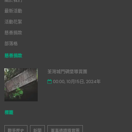
最新活動
活動花絮
慈善捐款
部落格
慈善捐款
荃灣城門碉堡導賞團
00:00, 10月15日, 2024年
標籤
戰爭歷史
新聞
軍事遺蹟導賞團