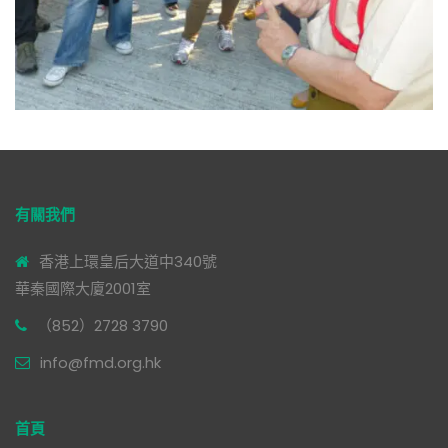
有關我們
香港上環皇后大道中340號
華秦國際大廈2001室
（852）2728 3790
info@fmd.org.hk
首頁