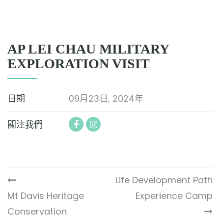
AP LEI CHAU MILITARY
EXPLORATION VISIT
日期
09月23日, 2024年
關注我們
Life Development Path
Mt Davis Heritage
Experience Camp
Conservation