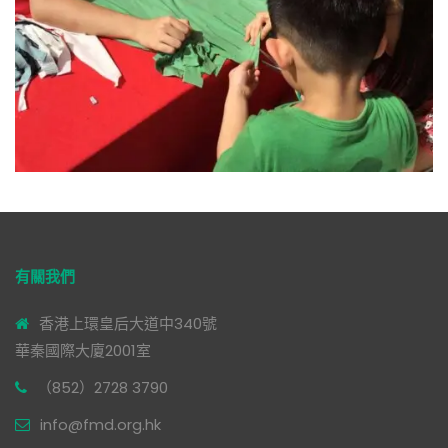
有關我們
香港上環皇后大道中340號
華秦國際大廈2001室
（852）2728 3790
info@fmd.org.hk