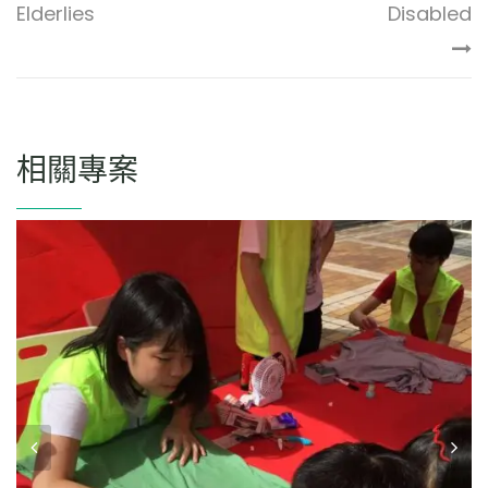
Elderlies
Disabled
相關專案