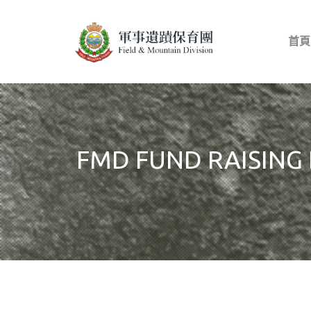
首頁
FMD FUND RAISING