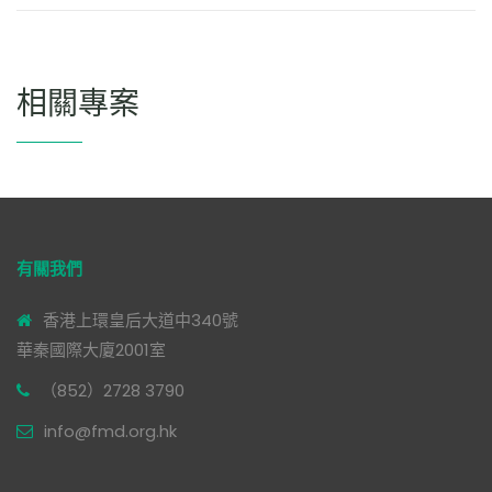
相關專案
有關我們
香港上環皇后大道中340號
華秦國際大廈2001室
（852）2728 3790
info@fmd.org.hk