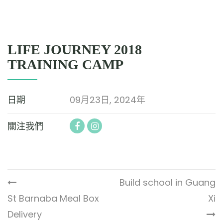
LIFE JOURNEY 2018
TRAINING CAMP
日期
09月23日, 2024年
關注我們
Build school in Guang
St Barnaba Meal Box
Xi
Delivery