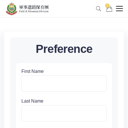
0
Preference
First Name
Last Name