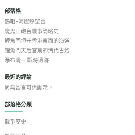
部落格
鶴咀-海崖瞭望台
魔鬼山砲台戰事簡略史
鯉魚門扼守香港東面的海道
鯉魚門天后宮前的清代古炮
瀑布灣 – 戰時遺跡
最近的評論
尚無留言可供顯示。
部落格分類
戰爭歷史