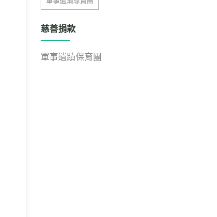
軍事遺蹟導賞團
慈善捐款
軍事遺蹟保育團