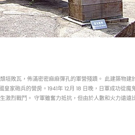
頹垣敗瓦，佈滿密密麻麻彈孔的軍營殘蹟。 此建築物建
皇家砲兵的營房。1941年 12月 18 日晚，日軍成功從魔
生激烈戰鬥。 守軍雖奮力抵抗，但由於人數和火力遠遠