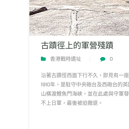
古蹟徑上的軍營殘蹟
香港戰時遺址
0
沿著古蹟徑西面下行不久，即見有一座
1910年，是駐守中央砲台及西砲台的英國
山橫渡鯉魚門海峽，並在此處與守軍發
不上日軍，最後被迫撤退。