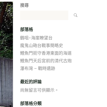
搜尋
部落格
鶴咀-海崖瞭望台
魔鬼山砲台戰事簡略史
鯉魚門扼守香港東面的海道
鯉魚門天后宮前的清代古炮
瀑布灣 – 戰時遺跡
最近的評論
尚無留言可供顯示。
部落格分類