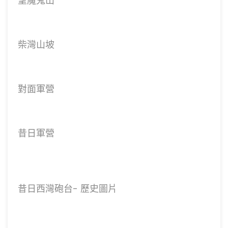
望魔鬼山
柴灣山坡
對面軍營
昔日軍營
昔日西灣砲台- 歷史圖片