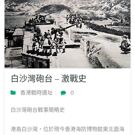
白沙灣砲台 – 激戰史
香港戰時遺址
0
白沙灣砲台戰事簡略史
港島白沙灣，位於現今香港海防博物館東北面海