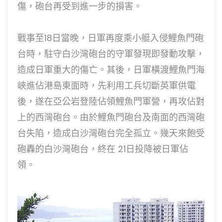
傷，砲台再受到進一步的損害。
戰事至18日當晚，日軍再度乘小艇入侵鯉魚門砲
台時，駐守白沙灣砲台的守軍發現即發動攻擊，
造成日軍重大的傷亡。其後，日軍橫渡鯉魚門海
峽進佔港島東面時，先利用工兵切斷英軍供電
後，遂在亞公岩登陸佔領鯉魚門軍營，再攻佔對
上的西灣砲台。由於鯉魚門砲台及南面的西灣砲
台失陷，造成白沙灣砲台完全孤立。幾天來飽受
砲轟的白沙灣砲台，終在 21日投降被日軍佔
領。