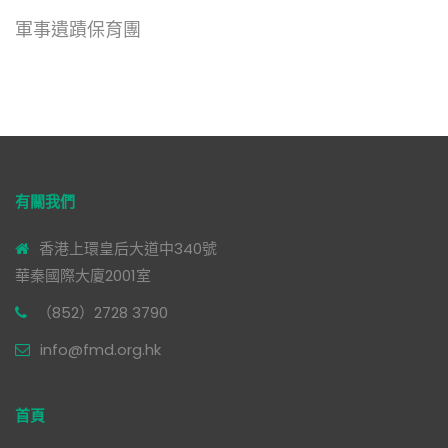
軍事遺蹟保育團
有關我們
香港上環皇后大道中340號
華秦國際大廈2001室
（852）2728 3790
info@fmd.org.hk
首頁