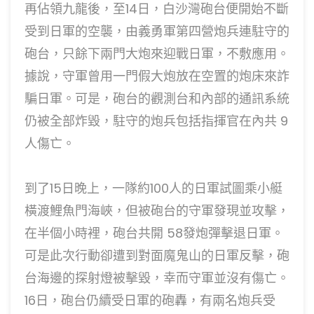
再佔領九龍後，至14日，白沙灣砲台便開始不斷
受到日軍的空襲，由義勇軍第四營炮兵連駐守的
砲台，只餘下兩門大炮來迎戰日軍，不敷應用。
據說，守軍曾用一門假大炮放在空置的炮床來詐
騙日軍。可是，砲台的觀測台和內部的通訊系統
仍被全部炸毀，駐守的炮兵包括指揮官在內共 9
人傷亡。
到了15日晚上，一隊約100人的日軍試圖乘小艇
橫渡鯉魚門海峽，但被砲台的守軍發現並攻擊，
在半個小時裡，砲台共開 58發炮彈擊退日軍。
可是此次行動卻遭到對面魔鬼山的日軍反擊，砲
台海邊的探射燈被擊毀，幸而守軍並沒有傷亡。
16日，砲台仍續受日軍的砲轟，有兩名炮兵受