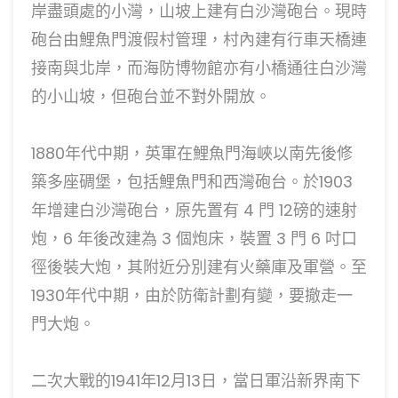
岸盡頭處的小灣，山坡上建有白沙灣砲台。現時
砲台由鯉魚門渡假村管理，村內建有行車天橋連
接南與北岸，而海防博物館亦有小橋通往白沙灣
的小山坡，但砲台並不對外開放。
1880年代中期，英軍在鯉魚門海峽以南先後修
築多座碉堡，包括鯉魚門和西灣砲台。於1903
年增建白沙灣砲台，原先置有 4 門 12磅的速射
炮，6 年後改建為 3 個炮床，裝置 3 門 6 吋口
徑後裝大炮，其附近分別建有火藥庫及軍營。至
1930年代中期，由於防衛計劃有變，要撤走一
門大炮。
二次大戰的1941年12月13日，當日軍沿新界南下