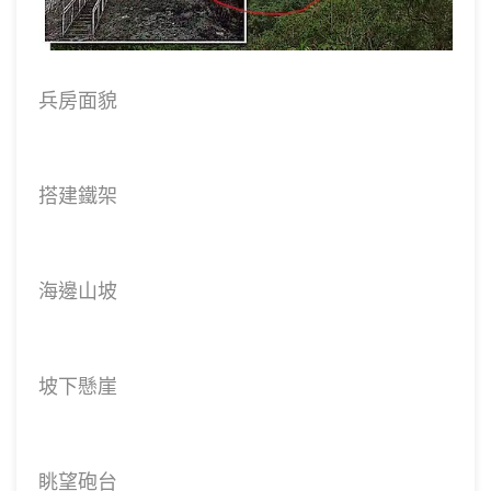
兵房面貌
搭建鐵架
海邊山坡
坡下懸崖
眺望砲台