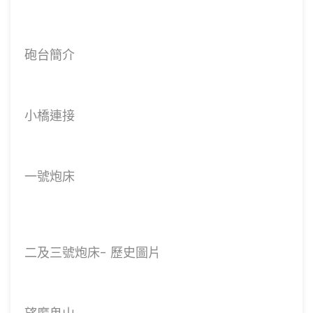
砲台簡介
小橋連接
一號炮床
二及三號炮床- 歷史圖片