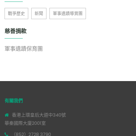
戰爭歷史
新聞
軍事遺蹟導賞團
慈善捐款
軍事遺蹟保育團
有關我們
香港上環皇后大道中340號
華秦國際大廈2001室
（852）2728 3790