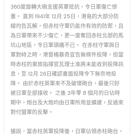
360度旋轉大砲支援英軍抵抗，令日軍傷亡慘
重。 直到 1941年 12月 25日，港島的大部分防
線均告瓦解，但赤柱守軍仍能作有效的防禦，且
為日軍帶來不少傷亡，更一度奪回赤柱北部的馬
坑山地區，令日軍頭痛不已。 在赤柱守軍與日
軍對峙之時，港督楊慕奇宣告無條件投降，但當
時赤柱的東旅指揮官瓦理士准將未能收到投降訊
息，至 12月 26日確認書面投降令下無奈地投
降。 由於赤柱英軍來不及破壞砲台，最後只好
被日軍全部接收。 之後 3年零 8 個月的日佔時
期中，炮台及大炮均由日軍所用並擴建，反過來
對付盟軍的反擊。
據說，當赤柱英軍投降後，日軍佔領赤柱砲台，