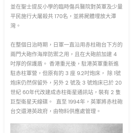
並在聖士提反小學的臨時傷兵醫院對英軍及少量
平民施行大屠殺共 170名，並將屍體埋放大潭
灣。
在整個日治時期，日軍一直沿用赤柱砲台下方的
兩門大砲作海岸防禦之用，且在大砲前加建 4
吋厚的保護盾。 香港重光後，駐港英軍重新進
駐赤柱軍營，但原有的 3 座 9.2吋炮床， 除 1號
炮床仍然保留外，另外 2 號及 3 號炮床已於 20
世紀 60年代改建成赤柱衛星通訊站，裝有 2 隻
巨型衛星天線碟。 直至 1994年，英軍將赤柱砲
台交還港英政府，由物料供應處管理。