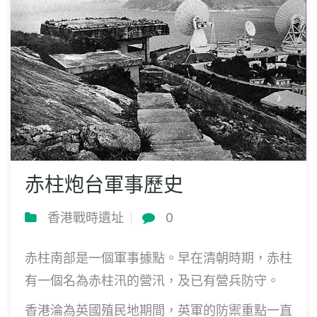
赤柱炮台軍事歷史
香港戰時遺址
0
赤柱南部是一個軍事據點。早在清朝時期，赤柱
有一個名為赤柱汛的營汛，及已有營兵防守。
香港淪為英國殖民地期間，英軍的防禦重點一直