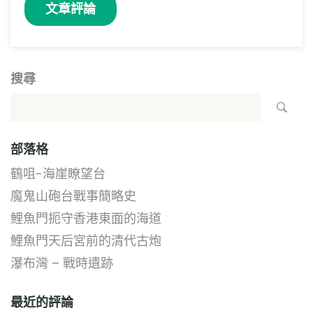
搜尋
部落格
鶴咀-海崖瞭望台
魔鬼山砲台戰事簡略史
鯉魚門扼守香港東面的海道
鯉魚門天后宮前的清代古炮
瀑布灣 – 戰時遺跡
最近的評論