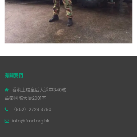
有關我們
香港上環皇后大道中340號
華秦國際大廈2001室
（852）2728 3790
info@fmd.org.hk