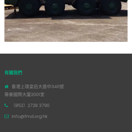
有關我們
香港上環皇后大道中340號
華秦國際大廈2001室
（852）2728 3790
info@fmd.org.hk