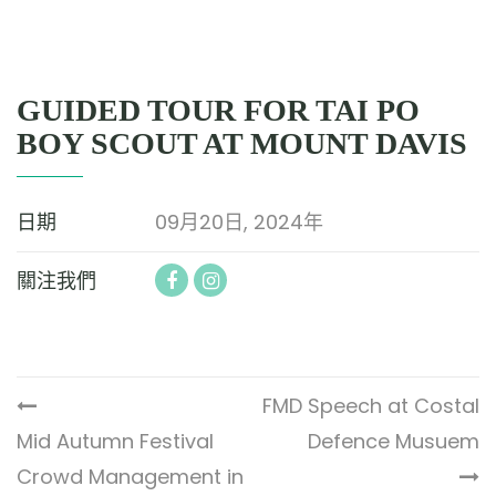
GUIDED TOUR FOR TAI PO
BOY SCOUT AT MOUNT DAVIS
日期
09月20日, 2024年
關注我們
FMD Speech at Costal
Mid Autumn Festival
Defence Musuem
Crowd Management in